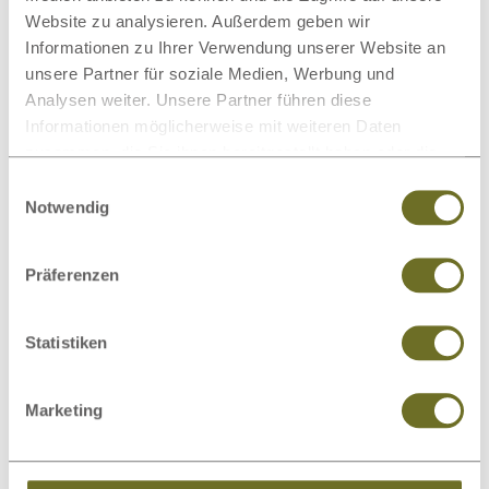
Website zu analysieren. Außerdem geben wir
Informationen zu Ihrer Verwendung unserer Website an
unsere Partner für soziale Medien, Werbung und
Analysen weiter. Unsere Partner führen diese
Informationen möglicherweise mit weiteren Daten
Übergangszeit und Winter
zusammen, die Sie ihnen bereitgestellt haben oder die
sie im Rahmen Ihrer Nutzung der Dienste gesammelt
Einwilligungsauswahl
Füllmenge: 1.200 g bei einer Deckengröße von 135 x 200
haben.
Notwendig
cm
(in Österreich 140 x 200 cm)
Präferenzen
mittleres Wärmebedürfnis
Statistiken
Winterbettdecke
Marketing