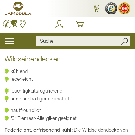
Zum
Inhalt
springen
Navigation
umschalten
Wildseidendecken
kühlend
federleicht
feuchtigkeitsregulierend
aus nachhaltigem Rohstoff
hautfreundlich
für Tierhaar-Allergiker geeignet
Federleicht, erfrischend kühl:
Die Wildseidendecke von