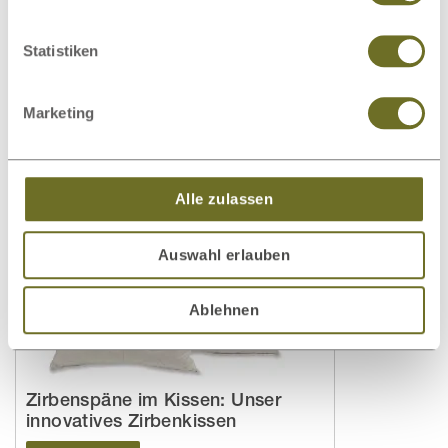
Welche Matratze für Kinder
wirklich passt: Unser Kaufratgeber
Statistiken
Weiterlesen
Marketing
Alle zulassen
Auswahl erlauben
Ablehnen
Zirbenspäne im Kissen: Unser
innovatives Zirbenkissen