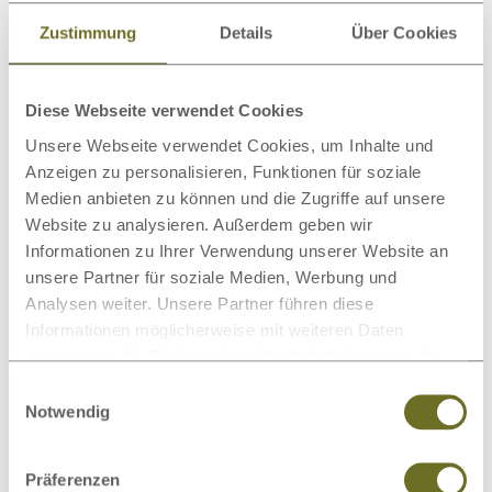
Zustimmung
Details
Über Cookies
Diese Webseite verwendet Cookies
Massivholzmöbel: Robust,
Unsere Webseite verwendet Cookies, um Inhalte und
langlebig & natürlich
Anzeigen zu personalisieren, Funktionen für soziale
Medien anbieten zu können und die Zugriffe auf unsere
Weiterlesen
Website zu analysieren. Außerdem geben wir
Informationen zu Ihrer Verwendung unserer Website an
unsere Partner für soziale Medien, Werbung und
Analysen weiter. Unsere Partner führen diese
Informationen möglicherweise mit weiteren Daten
zusammen, die Sie ihnen bereitgestellt haben oder die
sie im Rahmen Ihrer Nutzung der Dienste gesammelt
Einwilligungsauswahl
haben.
Notwendig
Präferenzen