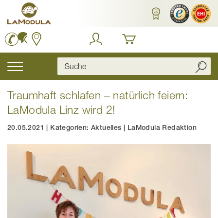
Zum
Inhalt
springen
Navigation
umschalten
Traumhaft schlafen – natürlich feiern:
LaModula Linz wird 2!
20.05.2021
|
Kategorien:
Aktuelles
|
LaModula Redaktion