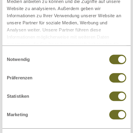
Medien anbieten zu können und die Zugriffe auf unsere
Website zu analysieren. Außerdem geben wir
Rückenschmerzen beim Schlafen
Informationen zu Ihrer Verwendung unserer Website an
unsere Partner für soziale Medien, Werbung und
Weiterlesen
Analysen weiter. Unsere Partner führen diese
Informationen möglicherweise mit weiteren Daten
zusammen, die Sie ihnen bereitgestellt haben oder die
sie im Rahmen Ihrer Nutzung der Dienste gesammelt
Einwilligungsauswahl
haben.
Notwendig
Präferenzen
Statistiken
Besser schlafen: Tipps &
Marketing
Hausmittel
Weiterlesen