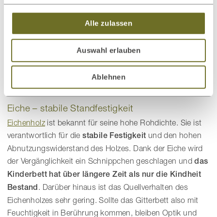
nationale Grenzen hin bekannt und geschätzt. Seit
Jahrhunderten werden Möbel und ganze Zimmer mit dem
Alle zulassen
Holz ausgestattet, da ihre
Wärme und Geborgenheit
ausstrahlende Charakteristik
den Räumen ein
Auswahl erlauben
besonderes Flair verleihen. Dank des ätherischen Öls
namens Pinosylvin, das unser Zirbenkinderbett verströmt,
profitiert Ihr Sprössling vom unvergleichlichen Duft und
Ablehnen
der angenehmen Atmosphäre.
Eiche – stabile Standfestigkeit
Eichenholz
ist bekannt für seine hohe Rohdichte. Sie ist
verantwortlich für die
stabile Festigkeit
und den hohen
Abnutzungswiderstand des Holzes. Dank der Eiche wird
der Vergänglichkeit ein Schnippchen geschlagen und
das
Kinderbett hat über längere Zeit als nur die Kindheit
Bestand
. Darüber hinaus ist das Quellverhalten des
Eichenholzes sehr gering. Sollte das Gitterbett also mit
Feuchtigkeit in Berührung kommen, bleiben Optik und