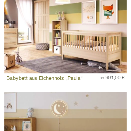
Babybett aus Eichenholz „Paula“
991,00 €
ab