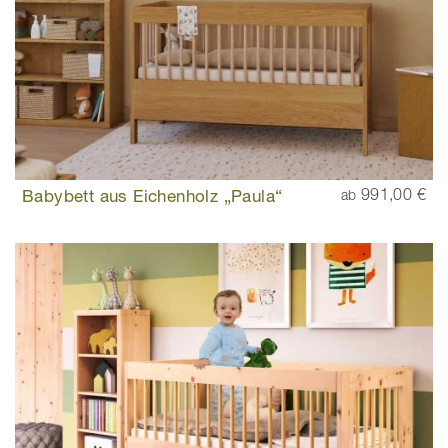
Babybett aus Eichenholz „Paula“
991,00 €
ab