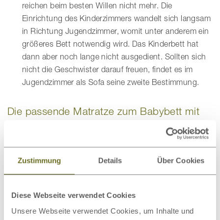
reichen beim besten Willen nicht mehr. Die
Einrichtung des Kinderzimmers wandelt sich langsam
in Richtung Jugendzimmer, womit unter anderem ein
größeres Bett notwendig wird. Das Kinderbett hat
dann aber noch lange nicht ausgedient. Sollten sich
nicht die Geschwister darauf freuen, findet es im
Jugendzimmer als Sofa seine zweite Bestimmung.
Die passende Matratze zum Babybett mit
70 x 140 cm Liegefläche
Passend zum Vollholz-Gitterbett können Sie eine
Babymatratze aus Kokosfasern und Naturlatex
direkt
Zustimmung
Details
Über Cookies
mitbestellen. Unsere Kokosmatratze mit Naturlatex ist
eine
typisch feste Babymatratze
. Sie bietet Ihrem Kind
die nötige Stabilität, die es in der Wachstumsphase
Diese Webseite verwendet Cookies
benötigt. Alternativ dazu bieten wir die etwas weichere
Unsere Webseite verwendet Cookies, um Inhalte und
Variante mit Naturlatex.
Weich und babygerecht
.