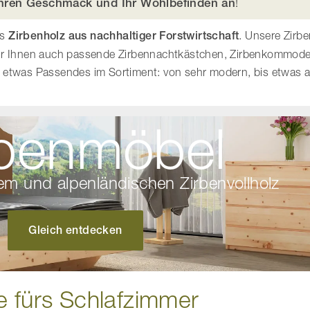
hren Geschmack und Ihr Wohlbefinden an
!
es
Zirbenholz aus nachhaltiger Forstwirtschaft
. Unsere Zirbe
 wir Ihnen auch passende Zirbennachtkästchen, Zirbenkommod
 etwas Passendes im Sortiment: von sehr modern, bis etwas a
rbenmöbel
m und alpenländischen Zirbenvollholz
Gleich entdecken
e fürs Schlafzimmer