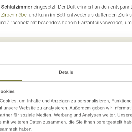
m
Schlafzimmer
eingesetzt. Der Duft erinnert an den entspann
u
Zirbenmöbel
und kann im Bett entweder als duftenden Zierkis
ird Zirbenholz mit besonders hohem Harzanteil verwendet, um 
ngenehm und breitet sich im gesamten Schlafzimmer aus. 
n nach einem anstrengenden Tag zu einer
entspannten Ruh
Details
Cookies
ookies, um Inhalte und Anzeigen zu personalisieren, Funktionen
auf unsere Website zu analysieren. Außerdem geben wir Informat
rtner für soziale Medien, Werbung und Analysen weiter. Unsere
e mit weiteren Daten zusammen, die Sie ihnen bereitgestellt ha
esammelt haben.