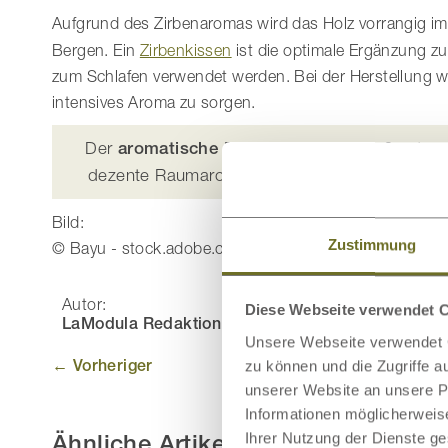
Aufgrund des Zirbenaromas wird das Holz vorrangig i
Bergen. Ein
Zirbenkissen
ist die optimale Ergänzung z
zum Schlafen verwendet werden. Bei der Herstellung w
intensives Aroma zu sorgen.
Der
aromatische Duft der Zirbe
ist äußerst a
dezente Raumaromatisierung erzielt, die Ihne
Bild:
Zustimmung
© Bayu - stock.adobe.com
Autor:
Diese Webseite verwendet 
LaModula Redaktion
Unsere Webseite verwendet C
← Vorheriger
zu können und die Zugriffe 
unserer Website an unsere Pa
Informationen möglicherweis
Ähnliche Artikel:
Ihrer Nutzung der Dienste g