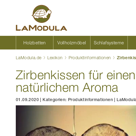
Zum
Inhalt
springen
Holzbetten
Vollholzmöbel
Schlafsysteme
LaModula.de
Lexikon
Produktinformationen
Zirbenki
Zirbenkissen für eine
natürlichem Aroma
01.09.2020
|
Kategorien:
Produktinformationen
|
LaModula