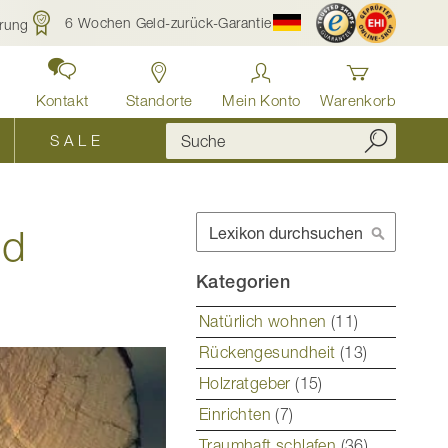
6 Wochen Geld-zurück-Garantie
rung
Kontakt
Standorte
Mein Konto
Warenkorb
S A L E
Suche
nd
Suche
Kategorien
Natürlich wohnen
(11)
Rückengesundheit
(13)
Holzratgeber
(15)
Einrichten
(7)
Traumhaft schlafen
(36)