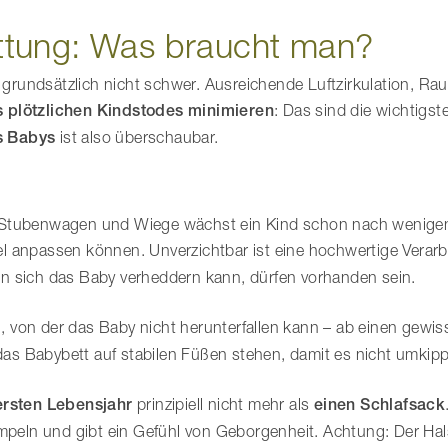
ttung: Was braucht man?
t grundsätzlich nicht schwer. Ausreichende Luftzirkulation, R
 plötzlichen Kindstodes
minimieren
: Das sind die wichtigst
s Babys
ist also überschaubar.
s Stubenwagen und Wiege wächst ein Kind schon nach wenig
ibel anpassen können. Unverzichtbar ist eine hochwertige Verar
n sich das Baby verheddern kann, dürfen vorhanden sein.
, von der das Baby nicht herunterfallen kann – ab einen gewis
 das Babybett auf stabilen Füßen stehen, damit es nicht umkip
ersten Lebensjahr
prinzipiell nicht mehr als
einen Schlafsack
ampeln und gibt ein Gefühl von Geborgenheit. Achtung: Der Ha