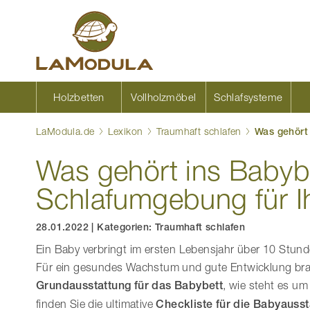
Zum
Inhalt
springen
Holzbetten
Vollholzmöbel
Schlafsysteme
LaModula.de
Lexikon
Traumhaft schlafen
Was gehört 
Was gehört ins Babyb
Schlafumgebung für I
28.01.2022
|
Kategorien:
Traumhaft schlafen
Ein Baby verbringt im ersten Lebensjahr über 10 Stund
Für ein gesundes Wachstum und gute Entwicklung brau
Grundausstattung für das Babybett
, wie steht es u
finden Sie die ultimative
Checkliste für die Babyausst