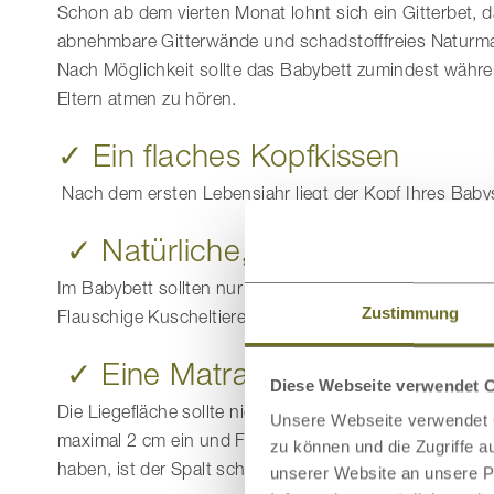
Schon ab dem vierten Monat lohnt sich ein Gitterbet, d
abnehmbare Gitterwände und schadstofffreies Naturmat
Nach Möglichkeit sollte das Babybett zumindest währe
Eltern atmen zu hören.
✓ Ein flaches Kopfkissen
Nach dem ersten Lebensjahr liegt der Kopf Ihres Bab
✓ Natürliche, schadstofffreie Ma
Im Babybett sollten nur Naturmaterialien wie Bio-Baumw
Zustimmung
Flauschige Kuscheltiere und bauschige Kissen oder au
✓ Eine Matratze
Diese Webseite verwendet 
Die Liegefläche sollte nicht zu weich sein.
Matratzen a
Unsere Webseite verwendet C
maximal 2 cm ein und Feuchtigkeit wird auf natürliche
zu können und die Zugriffe 
haben, ist der Spalt schon zu breit!
unserer Website an unsere Pa