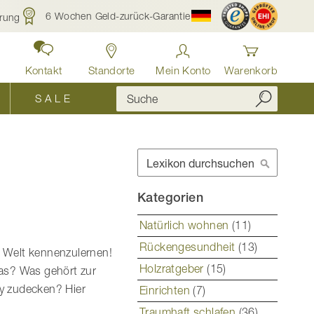
6 Wochen Geld-zurück-Garantie
rung
Kontakt
Standorte
Mein Konto
Warenkorb
S A L E
Suche
Suche
Kategorien
Natürlich wohnen
(11)
Rückengesundheit
(13)
e Welt kennenzulernen!
Holzratgeber
(15)
as? Was gehört zur
y zudecken? Hier
Einrichten
(7)
Traumhaft schlafen
(36)