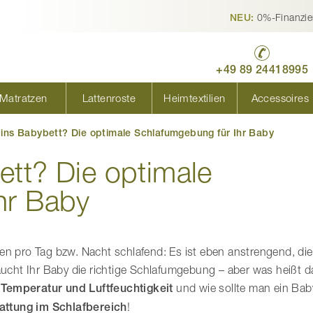
0%-Finanzie
NEU:
+49 89 24418995
Matratzen
Lattenroste
Heimtextilien
Accessoires
ins Babybett? Die optimale Schlafumgebung für Ihr Baby
ett? Die optimale
hr Baby
en pro Tag bzw. Nacht schlafend: Es ist eben anstrengend, di
cht Ihr Baby die richtige Schlafumgebung – aber was heißt d
m
Temperatur und Luftfeuchtigkeit
und wie sollte man ein Bab
attung im Schlafbereich
!