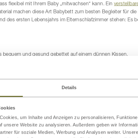
ass flexibel mit Ihrem Baby „mitwachsen“ kann. Ein
verstellbar
erial machen diese Art Babybett zum besten Begleiter für die
nd des ersten Lebensjahrs im Elternschlafzimmer stehen: Es b
ys bequem und gesund gebettet auf einem dünnen Kissen.
terialien
olle eingesetzt werden. Diese sind hautfreundlich und garantie
Details
ch Nestchen gehören nicht in ein sicheres Baby-Schlafumfeld.
Cookies
us Kokosfasern
oder Naturlatex zum Beispiel sind ideal, denn h
ookies, um Inhalte und Anzeigen zu personalisieren, Funktionen
 Weise reguliert. Achtung: Wenn zwischen Bettkante und Matrat
auf unsere Website zu analysieren. Außerdem geben wir Informat
rtner für soziale Medien, Werbung und Analysen weiter. Unsere