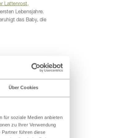
er Lattenrost,
 ersten Lebensjahre.
eruhigt das Baby, die
rt schadstofffrei.
Über Cookies
ier sinkt das Baby
 für soziale Medien anbieten
ze zwei Finger Platz
ionen zu Ihrer Verwendung
 Partner führen diese