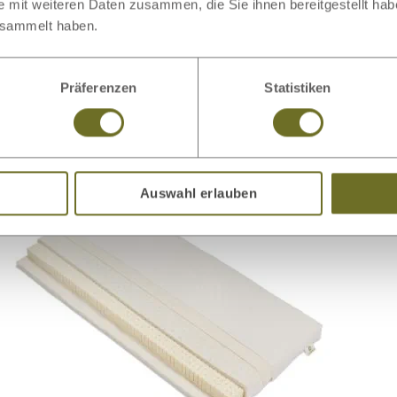
e mit weiteren Daten zusammen, die Sie ihnen bereitgestellt ha
esammelt haben.
dass er nicht verrutschen kann. Das ermöglichen zum Beispiel
ei mindestens 60°C waschbar sein.
Präferenzen
Statistiken
 Kleinen:
Auswahl erlauben