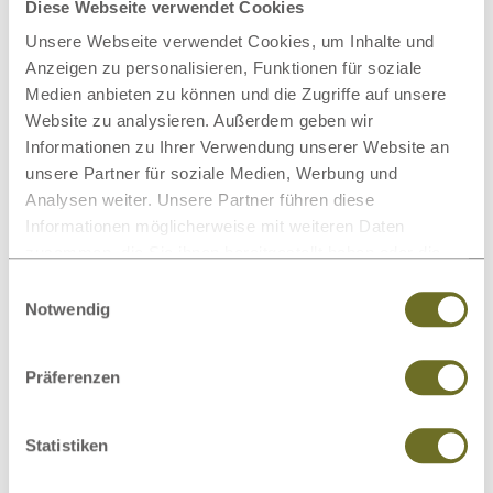
Diese Webseite verwendet Cookies
Unsere Webseite verwendet Cookies, um Inhalte und
Haushalt
: Dunstabzugshauben, Waschmittel,
Anzeigen zu personalisieren, Funktionen für soziale
Lampen, Toaster, Haarföhns, Haarpflegeprodukte, ...
Medien anbieten zu können und die Zugriffe auf unsere
Bürozubehör
: Drucker, Ordnungsmappen, Tastaturen,
Website zu analysieren. Außerdem geben wir
...
Informationen zu Ihrer Verwendung unserer Website an
Technologie und Telekommunikation
: Computer,
unsere Partner für soziale Medien, Werbung und
Analysen weiter. Unsere Partner führen diese
Kleingeräte, Bildschirme, Handys, ...
Informationen möglicherweise mit weiteren Daten
Gartenbedarf
: Blumentöpfe, Gartengeräte, ...
zusammen, die Sie ihnen bereitgestellt haben oder die
Heiztechnologie und Energieversorgung
:
sie im Rahmen Ihrer Nutzung der Dienste gesammelt
Einwilligungsauswahl
Sonnenkollektoren, Holzpellet-Heiztechnik, ...
haben.
Notwendig
Alle Produktwelten laut offiziellen Blauer-Engel-Angaben
Präferenzen
finden Sie
hier
!
Statistiken
Die Bedeutung des Blauen Engels