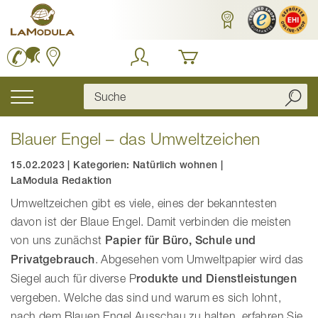
Zum
Inhalt
springen
Navigation
umschalten
Blauer Engel – das Umweltzeichen
15.02.2023
|
Kategorien:
Natürlich wohnen
|
LaModula Redaktion
Umweltzeichen gibt es viele, eines der bekanntesten
davon ist der Blaue Engel. Damit verbinden die meisten
von uns zunächst
Papier für Büro, Schule und
Privatgebrauch
. Abgesehen vom Umweltpapier wird das
Siegel auch für diverse P
rodukte und Dienstleistungen
vergeben. Welche das sind und warum es sich lohnt,
nach dem Blauen Engel Ausschau zu halten, erfahren Sie