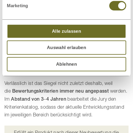
Auch wenn man den Blauen Engel vielleicht zunächst
Marketing
„nur“ mit Papier verbindet: Sobald man das Logo sieht,
weiß man, worum es geht. Und darin liegt die große
Bedeutung dieses Umweltzeichens. Es ist
Alle zulassen
ein
verlässlicher Kompass
, welche
Produkte
im
direkten, strengen Vergleich besser für
Auswahl erlauben
Umwelt
und Gesundheit
sind. Wenn man sich viele
Details wünscht, bietet das Siegel eine wertvolle
Ablehnen
Orientierungshilfe.
Verlässlich ist das Siegel nicht zuletzt deshalb, weil
die
Bewertungskriterien immer neu angepasst
werden.
Im
Abstand von 3
–
4 Jahren
bearbeitet die Jury den
Kriterienkatalog, sodass der aktuelle Entwicklungsstand
im jeweiligen Bereich berücksichtigt wird.
Erfüllt ein Produkt nach dieser Neubewertung die