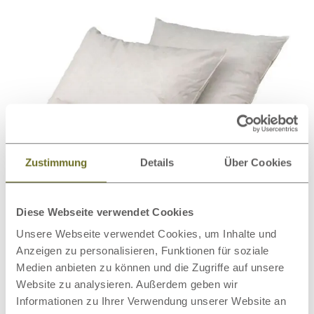
Zustimmung
Details
Über Cookies
Diese Webseite verwendet Cookies
Unsere Webseite verwendet Cookies, um Inhalte und
Daunen vs. TENCEL™ Lyocell
Anzeigen zu personalisieren, Funktionen für soziale
Medien anbieten zu können und die Zugriffe auf unsere
Daunen haben in
puncto Wärmeleistung
die Nase vorn.
Website zu analysieren. Außerdem geben wir
Außerdem sind Daunen meist
anschmiegsamer
.
Informationen zu Ihrer Verwendung unserer Website an
Welchem Material den Vorzug gegeben wird, entscheiden