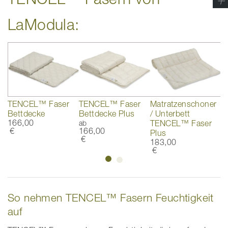
LaModula:
TENCEL™ Faser
TENCEL™ Faser
Matratzenschoner
T
Bettdecke
Bettdecke Plus
/ Unterbett
K
166,00
6
ab
TENCEL™ Faser
€
166,00
€
Plus
€
183,00
€
So nehmen TENCEL™ Fasern Feuchtigkeit
auf