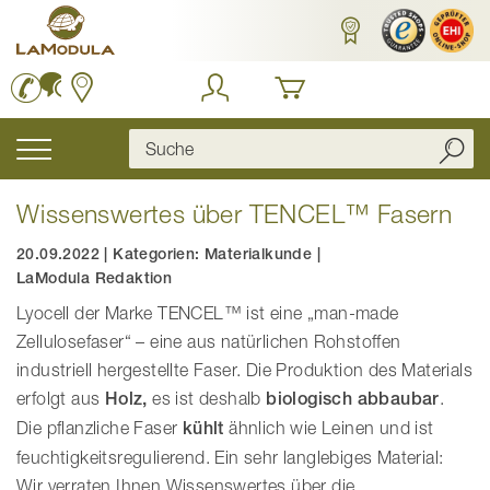
Zum
Inhalt
springen
Navigation
umschalten
Wissenswertes über TENCEL™ Fasern
20.09.2022
|
Kategorien:
Materialkunde
|
LaModula Redaktion
Lyocell der Marke TENCEL™ ist eine „man-made
Zellulosefaser“ – eine aus natürlichen Rohstoffen
industriell hergestellte Faser. Die Produktion des Materials
erfolgt aus
Holz,
es ist deshalb
biologisch abbaubar
.
Die pflanzliche Faser
kühlt
ähnlich wie Leinen und ist
feuchtigkeitsregulierend. Ein sehr langlebiges Material:
Wir verraten Ihnen Wissenswertes über die