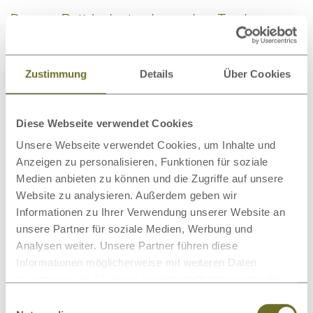
Daunen-Bettdecke trocknen ohne Trockner
Kann man nun die Bettdecke nie waschen, wenn man
keinen Trockner zur Verfügung hat? Natürlich nicht.
Zustimmung
Details
Über Cookies
Sollten Sie das
Federbett an der Luft trocknen lassen
,
ist Folgendes wichtig:
Diese Webseite verwendet Cookies
Unsere Webseite verwendet Cookies, um Inhalte und
Hängen Sie die Decke nicht auf
, sondern breiten Sie
Anzeigen zu personalisieren, Funktionen für soziale
sie flach auf dem Wäscheständer aus. Beim Aufhängen
Medien anbieten zu können und die Zugriffe auf unsere
verklumpen die Federn in den einzelnen Kammern schnell
Website zu analysieren. Außerdem geben wir
und die Restfeuchte staut sich.
Informationen zu Ihrer Verwendung unserer Website an
Schütteln Sie die Decke regelmäßig kräftig aus
.
unsere Partner für soziale Medien, Werbung und
Stellen Sie sich dafür am besten stündlich einen Wecker –
Analysen weiter. Unsere Partner führen diese
einmal schütteln reicht bei weitem nicht aus!
Informationen möglicherweise mit weiteren Daten
zusammen, die Sie ihnen bereitgestellt haben oder die
Legen Sie die Daunendecke
auf keinen Fall in die
sie im Rahmen Ihrer Nutzung der Dienste gesammelt
Einwilligungsauswahl
pralle Sonne oder auf die Heizung
. Die Federn können
haben.