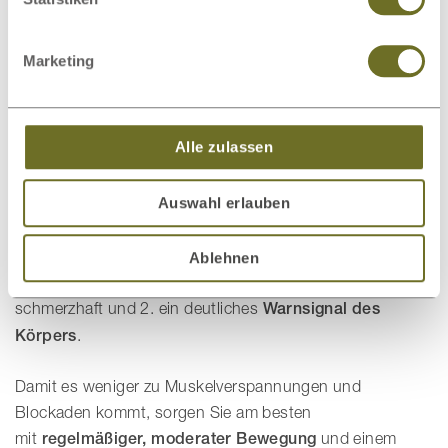
Blockade aus, sondern
von der Nervenwurzel
. Der
Grund dafür ist häufig eine verrutschte Bandscheibe, die
Marketing
auf diese Wurzel drückt. Neben den typischen
Ischiasschmerzen können
Lähmungserscheinungen,
Sensibilitätsstörungen
oder ein
Kribbelgefühl in den
Alle zulassen
Beinen
auftreten. Auch eine Ischias-Erkrankung erfordert
meist spezielle Krankengymnastik.
Auswahl erlauben
Ein Hexenschuss ist eine vergleichsweise harmlose
Erscheinung. Dennoch sollten Sie ihn nicht auf die leichte
Ablehnen
Schulter nehmen. 1. ist eine Lumbago äußerst
schmerzhaft und 2. ein deutliches
Warnsignal des
Körpers
.
Damit es weniger zu Muskelverspannungen und
Blockaden kommt, sorgen Sie am besten
mit
regelmäßiger, moderater Bewegung
und einem