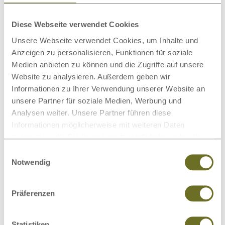
vorn in die Nervenkanäle rutschen und durch den
Druck
Diese Webseite verwendet Cookies
auf die Nerven
starke Schmerzen verursachen.
Unsere Webseite verwendet Cookies, um Inhalte und
Es handelt sich also um einen
Schaden an der
Anzeigen zu personalisieren, Funktionen für soziale
Medien anbieten zu können und die Zugriffe auf unsere
Wirbelsäule
. Wärme und Schmerzmittel allein können
Website zu analysieren. Außerdem geben wir
hier wenig ausrichten. Ein Bandscheibenvorfall erfordert
Informationen zu Ihrer Verwendung unserer Website an
meist eine physiotherapeutische Behandlung, die
unsere Partner für soziale Medien, Werbung und
wesentlich länger dauert als die Hexenschuss-Therapie.
Analysen weiter. Unsere Partner führen diese
Informationen möglicherweise mit weiteren Daten
Hexenschuss oder Ischias?
zusammen, die Sie ihnen bereitgestellt haben oder die
Der Ischiasnerv ist der längste Nerv im ganzen Körper.
sie im Rahmen Ihrer Nutzung der Dienste gesammelt
Einwilligungsauswahl
Dementsprechend großräumig tritt auch der Schmerz auf.
haben.
Notwendig
Bei einer
Lumboischialgie (Ischias)
zieht der Schmerz
vom Gesäß aus an der
Rückseite des Beins
in Richtung
Präferenzen
Fuß.
Die Schmerzen gehen nicht vom Muskel bzw. einer
Statistiken