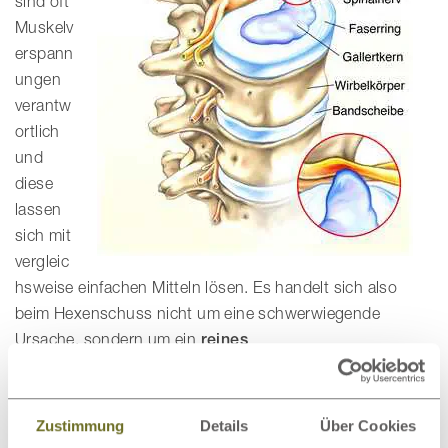
sind oft
Muskelv
erspann
ungen
verantw
ortlich
und
diese
lassen
sich mit
vergleic
hsweise einfachen Mitteln lösen. Es handelt sich also
beim Hexenschuss nicht um eine schwerwiegende
Ursache, sondern um ein
reines
Schmerzempfinden
.Der
Bandscheibenvorfall
(Prolaps)
ist hingegen schon etwas ernster: Durch zu
starken Druck auf die Bandscheiben reißt der Faserring
Zustimmung
Details
Über Cookies
einer Bandscheibe ein. So können Teile des Rings nach