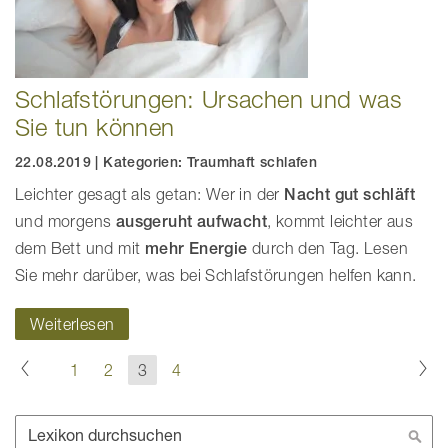
Schlafstörungen: Ursachen und was
Sie tun können
22.08.2019
|
Kategorien:
Traumhaft schlafen
Leichter gesagt als getan: Wer in der
Nacht gut schläft
und morgens
ausgeruht aufwacht
, kommt leichter aus
dem Bett und mit
mehr Energie
durch den Tag. Lesen
Sie mehr darüber, was bei Schlafstörungen helfen kann.
Weiterlesen
Seite
Seite
Zurück
Se
We
Seite
Seite
Sie
Seite
1
2
3
4
lesen
gerade
die
Suche
Seite