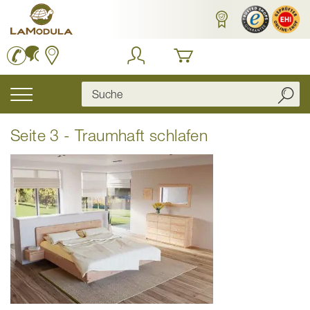
Zum
Inhalt
springen
Navigation
umschalten
Seite 3 - Traumhaft schlafen