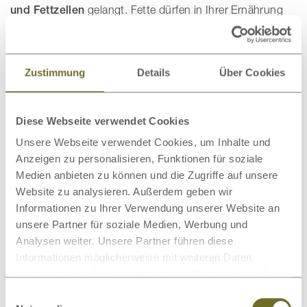
und Fettzellen
gelangt. Fette dürfen in Ihrer Ernährung
nicht fehlen, aber sie sollten in Maßen genossen werden.
Zellen werden durch das Wachstumshormon
HGH
Zustimmung
Details
Über Cookies
repariert und
verjüngt
. Darunter fallen auch die
Hautzellen. Schlafen Sie gut und
ausreichend,
sieht Ihre
Haut gesünder
aus. Man könnte auch sagen, dass
Diese Webseite verwendet Cookies
Schlaf als natürliches Anti-Aging-Mittel wirkt. Durch HGH
Unsere Webseite verwendet Cookies, um Inhalte und
werden auch Fette zu den Körperzellen transportiert, wo
Anzeigen zu personalisieren, Funktionen für soziale
sie zu Energie umgewandelt werden.
Medien anbieten zu können und die Zugriffe auf unsere
Website zu analysieren. Außerdem geben wir
Zu wenig Schlaf
ist
ungünstig für das Körpergewicht
.
Informationen zu Ihrer Verwendung unserer Website an
unsere Partner für soziale Medien, Werbung und
Sind Sie müde, steigt das Hungerhormon Ghrelin, das
Analysen weiter. Unsere Partner führen diese
heißt, Sie bekommen dann Heißhunger, essen mehr und
Informationen möglicherweise mit weiteren Daten
erwiesenermaßen auch ungesünder. Essen Sie viel,
sinkt
zusammen, die Sie ihnen bereitgestellt haben oder die
wiederum die
Motivation für Sport
.
sie im Rahmen Ihrer Nutzung der Dienste gesammelt
Einwilligungsauswahl
haben.