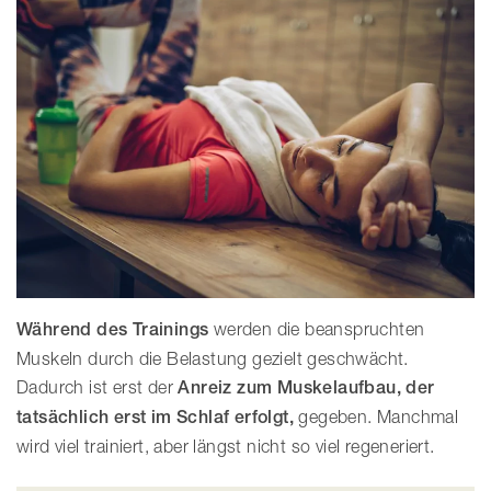
Während des Trainings
werden die beanspruchten
Muskeln durch die Belastung gezielt geschwächt.
Dadurch ist erst der
Anreiz zum Muskelaufbau, der
tatsächlich erst im Schlaf erfolgt,
gegeben. Manchmal
wird viel trainiert, aber längst nicht so viel regeneriert.